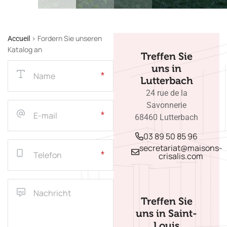
>
Fordern Sie unseren
Accueil
Katalog an
Treffen Sie
uns in
Lutterbach​​
24 rue de la
Savonnerie
68460 Lutterbach
03 89 50 85 96
secretariat@maisons-
crisalis.com
Treffen Sie
uns in Saint-
Louis​