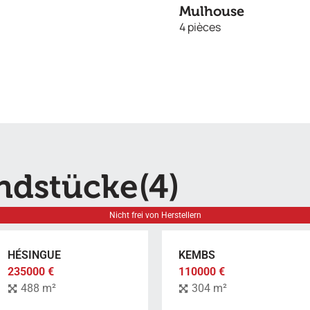
Mulhouse
4 pièces
ndstücke
(4)
Nicht frei von Herstellern
HÉSINGUE
KEMBS
235000 €
110000 €
488 m²
304 m²