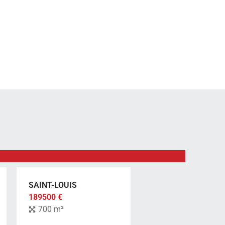
fro
5 p
SAINT-LOUIS
189500 €
700 m²