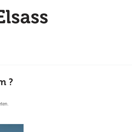
Elsass
m ?
eten.