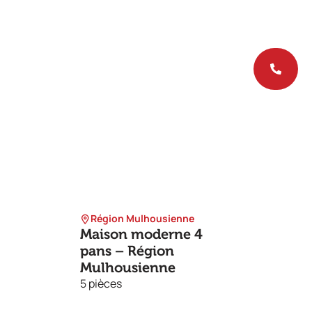
Région Mulhousienne
Maison moderne 4
pans – Région
Mulhousienne
S
5 pièces
Ma
Se