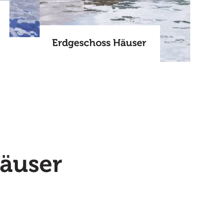
Erdgeschoss Häuser
Häuser