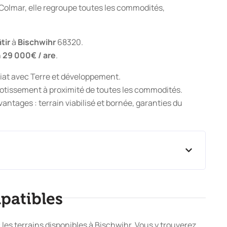
Colmar, elle regroupe toutes les commodités,
tir
à
Bischwihr
68320.
n
29 000€ / are
.
iat avec Terre et développement.
 lotissement à proximité de toutes les commodités.
ntages : terrain viabilisé et bornée, garanties du
patibles
es terrains disponibles à Bischwihr. Vous y trouverez