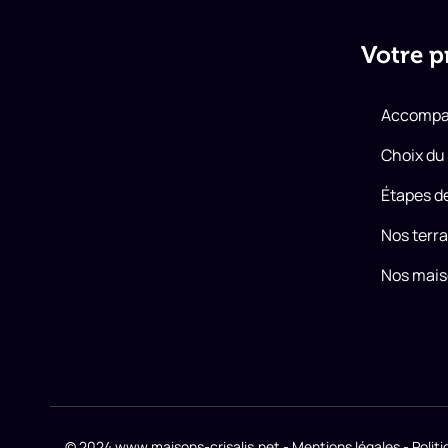
Votre p
Accomp
Choix du 
Étapes d
Nos terra
Nos mai
© 2024 www.maisons-crisalis.net
- Mentions légales
- Polit