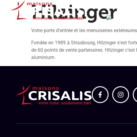
Hilzinger
Nos b
Votre porte d’entrée et les menuiseries extérieures
Fondée en 1989 à Strasbourg, Hilzinger s’est fo
de 60 points de vente partenaires. Hilzinger c’est 
aluminium.