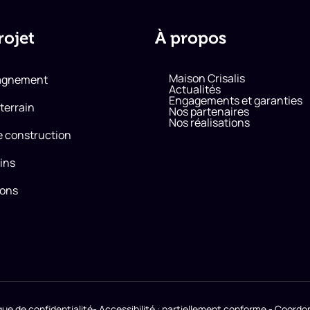
rojet
À propos
Maison Crisalis
agnement
Actualités
Engagements et garanties
terrain
Nos partenaires
Nos réalisations
e construction
ins
sons
ique de confidentialité
- Accessibilité : partiellement conforme
- Coordo