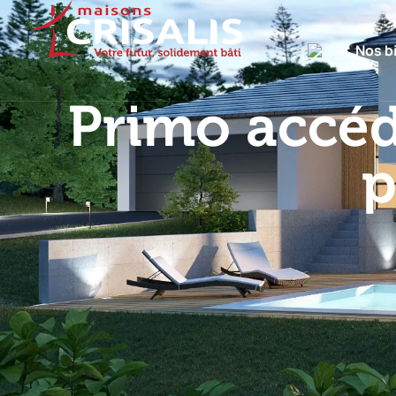
Nos b
Primo accéd
p