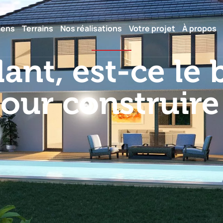
iens
Terrains
Nos réalisations
Votre projet
À propos
ant, est-ce l
our construire