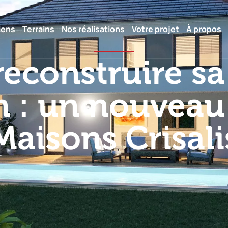
iens
Terrains
Nos réalisations
Votre projet
À propos
reconstruire s
n : un nouveau
Maisons Crisali