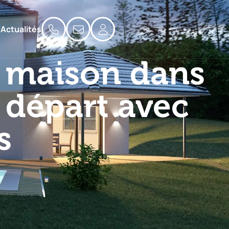
Actualités
a maison dans
 départ avec
s