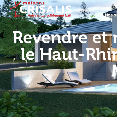
Nos b
Revendre et 
le Haut-Rhi