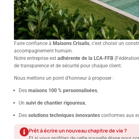
Faire confiance à
Maisons Crisalis
, c’est choisir un cons
accompagnement humain.
Notre entreprise est
adhérente de la LCA-FFB
(Fédération
de transparence et de sécurité pour chaque client.
Nous mettons un point d’honneur à proposer :
Des
maisons 100 % personnalisées
,
Un
suivi de chantier rigoureux
,
Des
solutions techniques innovantes
conformes aux ex
Prêt à écrire un nouveau chapitre de vie ?
Et si vous profitiez de cette nouvelle étape pour c