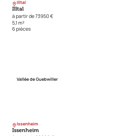
Illtal
Illtal
à partir de 73950 €
5,1 m²
6 pièces
Vallée de Guebwiller
Issenheim
Issenheim